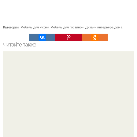
Категории:
Мебель для кухни
,
Мебель для гостиной
,
Дизайн интерьера дома
Читайте также
Резьба по дереву в стиле барокко. Резьба по дереву:
стилистические направления и характерные узоры.