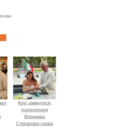
ля дома
ают
Круг замкнулся:
психологиня
о
Вероника
Степанова снова