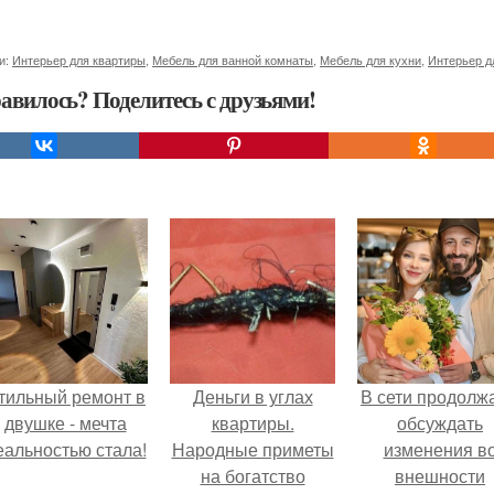
и:
Интерьер для квартиры
,
Мебель для ванной комнаты
,
Мебель для кухни
,
Интерьер д
авилось? Поделитесь с друзьями!
тильный ремонт в
Деньги в углах
В сети продолж
двушке - мечта
квартиры.
обсуждать
еальностью стала!
Народные приметы
изменения в
на богатство
внешности