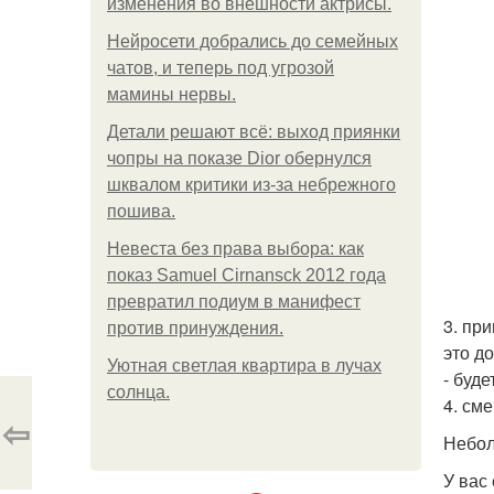
изменения во внешности актрисы.
Нейросети добрались до семейных
чатов, и теперь под угрозой
мамины нервы.
Детали решают всё: выход приянки
чопры на показе Dior обернулся
шквалом критики из-за небрежного
пошива.
Невеста без права выбора: как
показ Samuel Cirnansck 2012 года
превратил подиум в манифест
3. пр
против принуждения.
это д
Уютная светлая квартира в лучах
- буд
солнца.
4. см
⇦
Небол
У вас