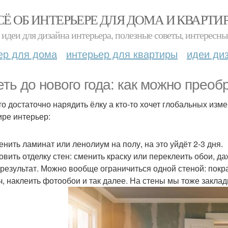
СЁ ОБ ИНТЕРЬЕРЕ ДЛЯ ДОМА И КВАРТИ
идеи для дизайна интерьера, полезные советы, интересны
ер для дома
интерьер для квартиры
идеи ди
еть до нового года: как можно преоб
то достаточно нарядить ёлку а кто-то хочет глобальных изме
ире интерьер:
менить ламинат или ленолиум на полу, на это уйдёт 2-3 дня.
новить отделку стен: сменить краску или переклеить обои, 
 результат. Можно вообще ограничиться одной стеной: покра
ч, наклеить фотообои и так далее. На стены мы тоже закла