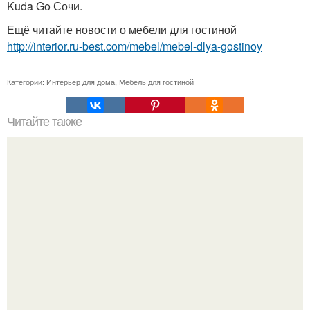
Kuda Go Сочи.
Ещё читайте новости о мебели для гостиной
http://interior.ru-best.com/mebel/mebel-dlya-gostinoy
Категории:
Интерьер для дома
,
Мебель для гостиной
Читайте также
На заметку: простой и дешевый способ, как почистить
деревянную разделочную доску.