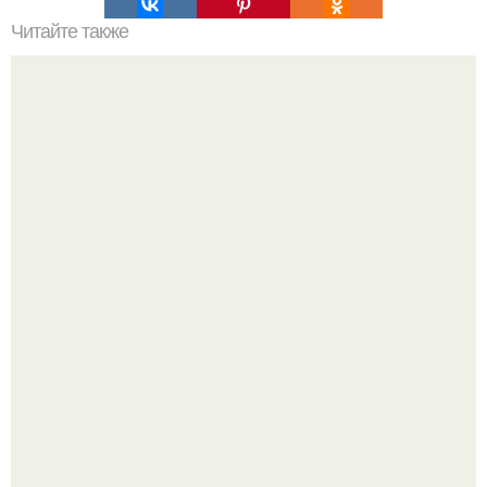
Читайте также
Сколько сохнут обои на флизелиновой основе после
поклейки. Когда высохнет клей?
69-Летний житель Италии создал фальшивый античный