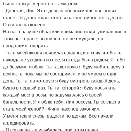
было кольцо, вероятно с алмазом.
- Дорогая, Лия. Этот день особенным для нас обоих
станет. Я долго ждал этого, и наконец могу это сделать. -
Он встал на колено.
На нас сразу же обратили внимания люди, ужинавшие в
этом ресторане, но финна это не смущало, он
продолжил говорить.
- Ты в моей жизни появилась давно, и я хочу, чтобы ты
никогда не уходила из неё, и всегда была рядом. Я тебя
до безумия люблю. Ты та, которую я буду любить целую
вечность, пока мы не состаримся, и не умрем в один
день. Ты та, на которую я буду смотреть каждый день,
будто в первый раз. Ты та, которой я буду посылать
каждый месяц розы, не задумываясь о своей
банальности. Я люблю тебя, Лия россум. Ты согласна
стать моей женой? - Финн наконец закончил.
У меня текли слезы радости по щекам. Все начали
аплодировать.
- Я согласна, - я улыбалась, при этом плача.