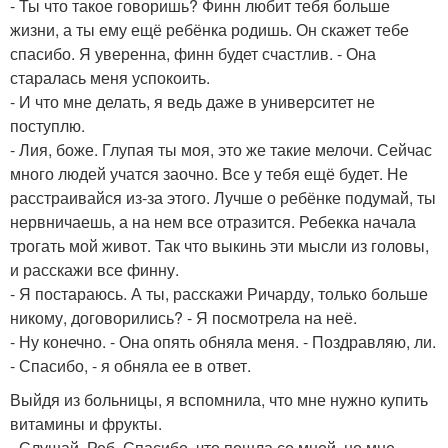
- Ты что такое говоришь? Финн любит тебя больше
жизни, а ты ему ещё ребёнка родишь. Он скажет тебе
спасибо. Я уверенна, финн будет счастлив. - Она
старалась меня успокоить.
- И что мне делать, я ведь даже в университет не
поступлю.
- Лия, боже. Глупая ты моя, это же такие мелочи. Сейчас
много людей учатся заочно. Все у тебя ещё будет. Не
расстраивайся из-за этого. Лучше о ребёнке подумай, ты
нервничаешь, а на нем все отразится. Ребекка начала
трогать мой живот. Так что выкинь эти мысли из головы,
и расскажи все финну.
- Я постараюсь. А ты, расскажи Ричарду, только больше
никому, договорились? - Я посмотрела на неё.
- Ну конечно. - Она опять обняла меня. - Поздравляю, ли.
- Спасибо, - я обняла ее в ответ.
Выйдя из больницы, я вспомнила, что мне нужно купить
витамины и фрукты.
- Слушай, Реб. Спасибо, что пошла со мной, но мне