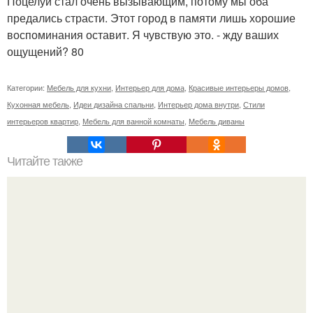
Поцелуй стал очень вызывающим, потому мы оба
предались страсти. Этот город в памяти лишь хорошие
воспоминания оставит. Я чувствую это. - жду ваших
ощущений? 80
Категории:
Мебель для кухни
,
Интерьер для дома
,
Красивые интерьеры домов
,
Кухонная мебель
,
Идеи дизайна спальни
,
Интерьер дома внутри
,
Стили
интерьеров квартир
,
Мебель для ванной комнаты
,
Мебель диваны
Читайте также
Серая плитка в ванной комнате.