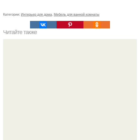
Категории:
Интерьер для дома
,
Мебель для ванной комнаты
Читайте также
Игровая зона для детей дома. 50 идей, как обустроить в
комнате детский уголок