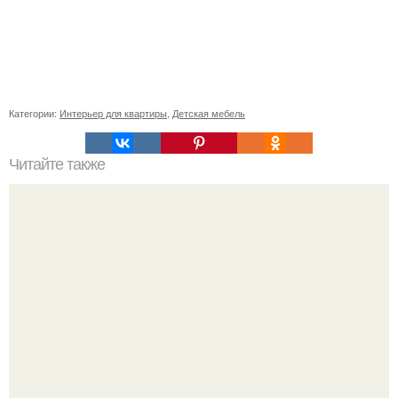
Категории:
Интерьер для квартиры
,
Детская мебель
Читайте также
Сколько сохнут обои на флизелиновой основе после
поклейки. Когда высохнет клей?