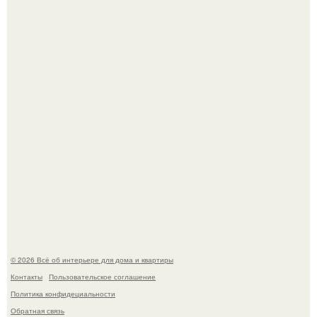
Квартира дипломата. Дизайнер Татьяна Сорокина -
Ильина создала классический интерьер для возрастной
пары в квартире площадью 82, 5 кв.
Моё знакомство с михайловским замком - и я в восторге!
© 2026 Всё об интерьере для дома и квартиры
Контакты
Пользовательское соглашение
Политика конфидециальности
Обратная связь