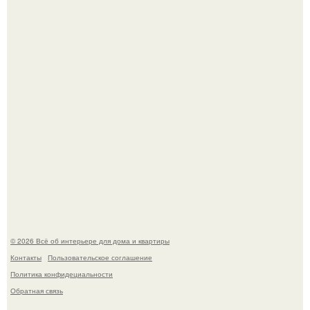
Литературная Москва. Дома - музеи писателей.
В Японии бесплатно раздают дома самураев - звучит как
план на новую жизнь.
© 2026 Всё об интерьере для дома и квартиры
Контакты
Пользовательское соглашение
Политика конфидециальности
Обратная связь