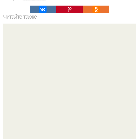
Читайте также
Как правильно обрезать герань, чтобы она пышно цвела.
Дримскроллинг - новый формат мечтательности.