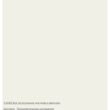
Опишите интерьер кухни в 2-3 словах.
"Ух, Заморочился же Дизайнер", - подумала я, когда
зашла в кафе - бар "слезы березы".
© 2026 Всё об интерьере для дома и квартиры
Контакты
Пользовательское соглашение