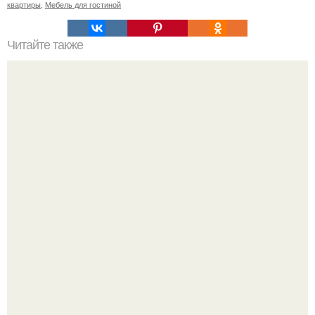
квартиры
,
Мебель для гостиной
Читайте также
Рейтинг 15 самых популярных хобби.
Недавно сказали, что дизайну в ижгту учат лучше, чем в