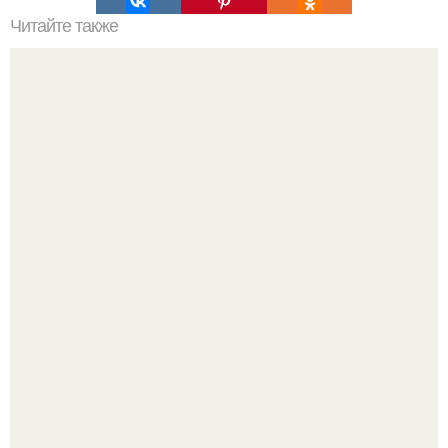
Читайте также
Ваза из пластиковой бутылки от з. 201. Ваза с цветами из
пластиковой бутылки
Дизайн малометражной студии 21, 1 м 2 (24, 9 м 2 с