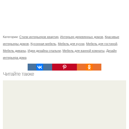
Категории:
Стили интерьеров квартир
,
Интерьер деревянных домов
,
Красивые
интерьеры домов
,
Кухонная мебель
,
Мебель для кухни
,
Мебель для гостиной
,
Мебель диваны
,
Идеи дизайна спальни
,
Мебель для ванной комнаты
,
Дизайн
интерьера дома
Читайте также
Ваза из тыквы с цветами из овощей. Ход работы