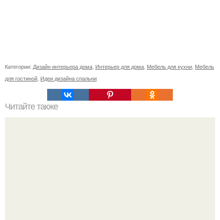
Категории:
Дизайн интерьера дома
,
Интерьер для дома
,
Мебель для кухни
,
Мебель
для гостиной
,
Идеи дизайна спальни
Читайте также
Сколько сохнут обои на флизелиновой основе после
поклейки. Когда высохнет клей?