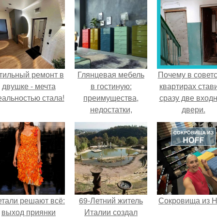
тильный ремонт в
Глянцевая мебель
Почему в советс
двушке - мечта
в гостиную:
квартирах став
еальностью стала!
преимущества,
сразу две вход
недостатки,
двери.
правила ухода.
етали решают всё:
69-Летний житель
Сокровища из Ho
выход приянки
Италии создал