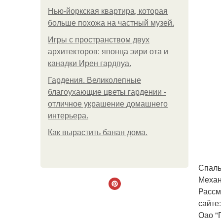
Нью-йоркская квартира, которая
больше похожа на частный музей.
Игры с пространством двух
архитекторов: японца эири ота и
канадки Ирен гардпуа.
Гардения. Великолепные
благоухающие цветы гардении -
отличное украшение домашнего
интерьера.
Как вырастить банан дома.
Спаль
Механ
Рассм
сайте:
Оао "