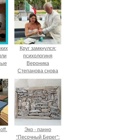
ких
Круг замкнулся:
или
психологиня
ные
Вероника
Степанова снова
вышла замуж за
собственного
бывшего мужа.
ff.
Эко - панно
"Песочный Берег":