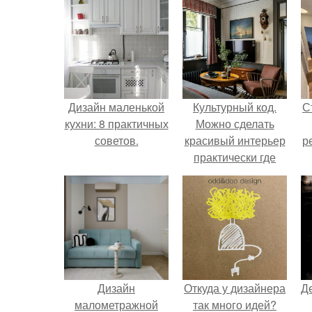
Дизайн маленькой
Культурный код.
С
кухни: 8 практичных
Можно сделать
советов.
красивый интерьер
р
практически где
угодно.
Дизайн
Откуда у дизайнера
Д
малометражной
так много идей?