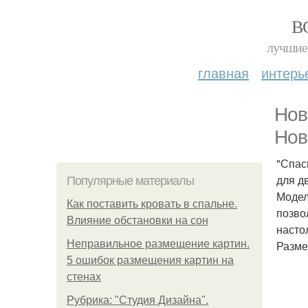
В
лучшие 
главная
интерь
Нов
Нов
"Спас
для д
Популярные материалы
Модел
Как поставить кровать в спальне.
позво
Влияние обстановки на сон
насто
Неправильное размещение картин.
Разме
5 ошибок размещения картин на
стенах
Рубрика: "Студия Дизайна".