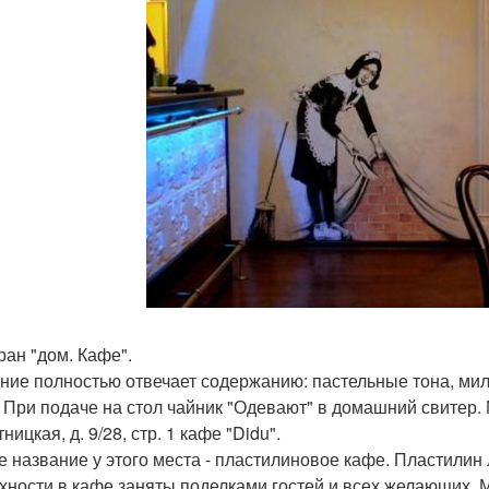
ран "дом. Кафе".
ние полностью отвечает содержанию: пастельные тона, ми
. При подаче на стол чайник "Одевают" в домашний свитер
тницкая, д. 9/28, стр. 1 кафе "Didu".
е название у этого места - пластилиновое кафе. Пластилин
хности в кафе заняты поделками гостей и всех желающих. 