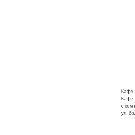
Кафе 
Кафе,
с кем
ул. бо