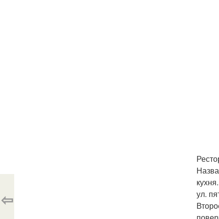
Ресто
Назва
кухня
ул. пя
⇦
Второ
повер