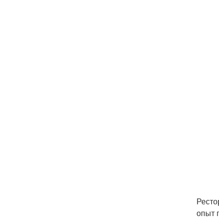
Ресто
опыт 