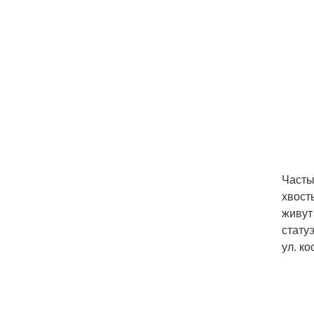
Часты
хвост
живут
статуэ
ул. ко