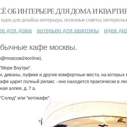
СЁ ОБ ИНТЕРЬЕРЕ ДЛЯ ДОМА И КВАРТИ
идеи для дизайна интерьера, полезные советы, интересны
ер для дома
интерьер для квартиры
идеи ди
бычные кафе москвы.
е@moscow24online).
"Море Внутри".
и, диваны, пуфики и другие комфортные места, на которых
кафе царит полный релакс - оно находится практически в лес
ая аллея, д. 7 а.
"Солод" или "котокафе".