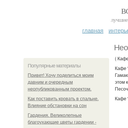
В
лучшие 
главная
интерь
Нео
( Каф
Популярные материалы
Кафе 
Гамак
Привет! Хочу поделиться моим
этом 
давним и очередным
Песочн
неопубликованным проектом.
Кафе 
Как поставить кровать в спальне.
Влияние обстановки на сон
Гардения. Великолепные
благоухающие цветы гардении -