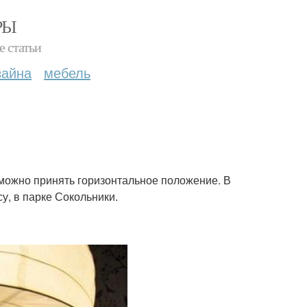
РЫ
е статьи
зайна
мебель
 можно принять горизонтальное положение. В
у, в парке Сокольники.