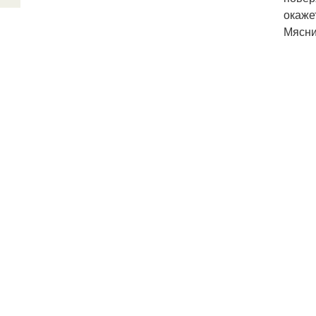
окаже
Мясниц