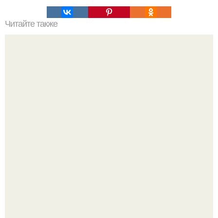
Читайте также
Как приготовить гипс для заливки форм. Как разводить
гипс: Все о приготовлении идеального раствора