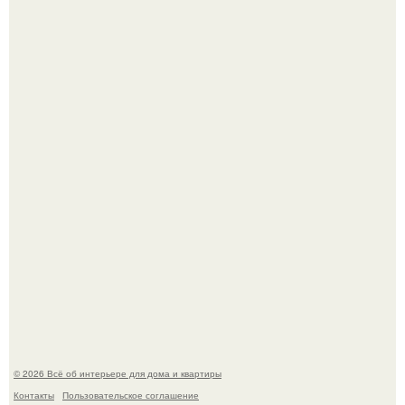
Кёнигсберг. Интерьер дома студенческого братства
"Германия".
Это жилой комплекс в Париже, в пригороде нуази - ле -
гран.
© 2026 Всё об интерьере для дома и квартиры
Контакты
Пользовательское соглашение