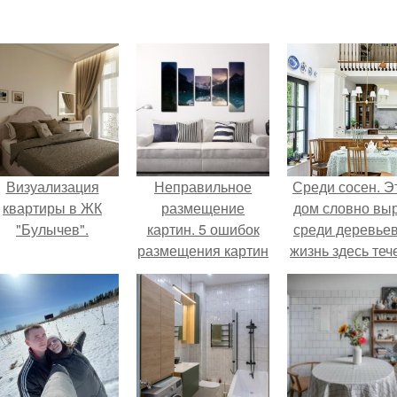
Визуализация
Неправильное
Среди сосен. Э
квартиры в ЖК
размещение
дом словно вы
"Булычев".
картин. 5 ошибок
среди деревьев
размещения картин
жизнь здесь теч
на стенах
собственном ри
- спокойно, бе
спешки и лишн
шума.