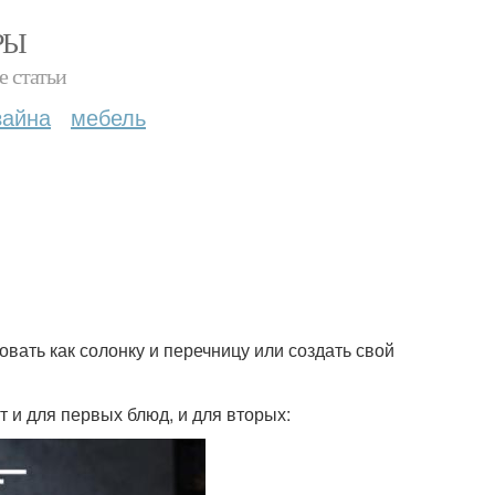
РЫ
е статьи
зайна
мебель
вать как солонку и перечницу или создать свой
 и для первых блюд, и для вторых: