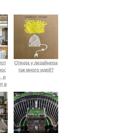
тот
Откуда у дизайнера
рос
так много идей?
, и
ет в
тме
з
его