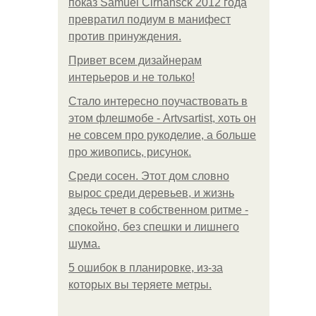
показ Samuel Cirnansck 2012 года
превратил подиум в манифест
против принуждения.
Привет всем дизайнерам
интерьеров и не только!
Стало интересно поучаствовать в
этом флешмобе - Artvsartist, хоть он
не совсем про рукоделие, а больше
про живопись, рисунок.
Среди сосен. Этот дом словно
вырос среди деревьев, и жизнь
здесь течет в собственном ритме -
спокойно, без спешки и лишнего
шума.
5 ошибок в планировке, из-за
которых вы теряете метры.