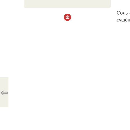
Соль 
сушёны
⇦