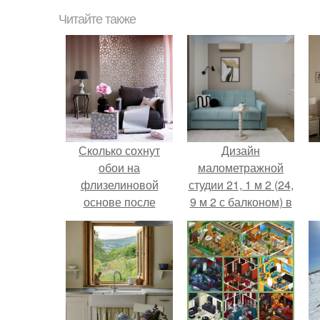
Читайте также
Сколько сохнут
Дизайн
обои на
малометражной
флизелиновой
студии 21, 1 м 2 (24,
основе после
9 м 2 с балконом) в
поклейки. Когда
Краснодаре.
высохнет клей?