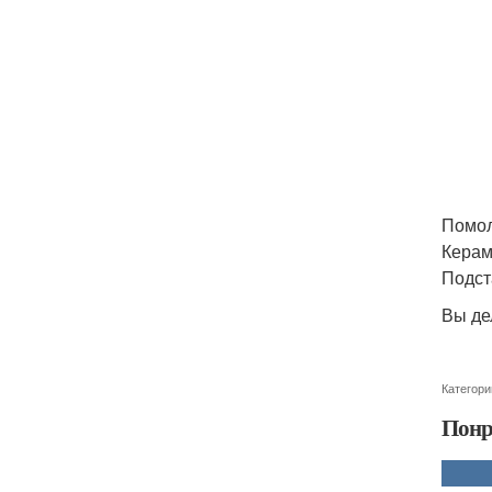
Помол
Керам
Подст
Вы де
Категори
Понр