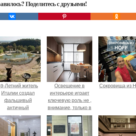
авилось? Поделитесь с друзьями!
69-Летний житель
Освещение в
Сокровища из Ho
Италии создал
интерьере играет
фальшивый
ключевую роль не ,
античный
внимание, только в
амфитеатр и
создании
долгое время
атмосферы, но и в
успешно выдавал
функциональности