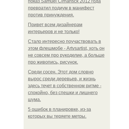
показ Samuel Cirnansck 2012 года
превратил подиум в манифест
против принуждения.
Привет всем дизайнерам
интерьеров и не только!
Стало интересно поучаствовать в
этом флешмобе - Artvsartist, хоть он
не совсем про рукоделие, а больше
про живопись, рисунок.
Среди сосен. Этот дом словно
вырос среди деревьев, и жизнь
здесь течет в собственном ритме -
спокойно, без спешки и лишнего
шума.
5 ошибок в планировке, из-за
которых вы теряете метры.