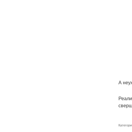
А неу
Реали
сверш
Категори