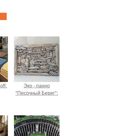
ff.
Эко - панно
"Песочный Берег":