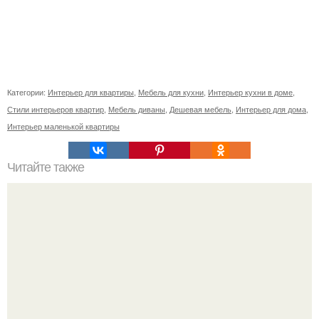
Категории:
Интерьер для квартиры
,
Мебель для кухни
,
Интерьер кухни в доме
,
Стили интерьеров квартир
,
Мебель диваны
,
Дешевая мебель
,
Интерьер для дома
,
Интерьер маленькой квартиры
Читайте также
Как сделать кухню удобнее: 7 золотых правил.