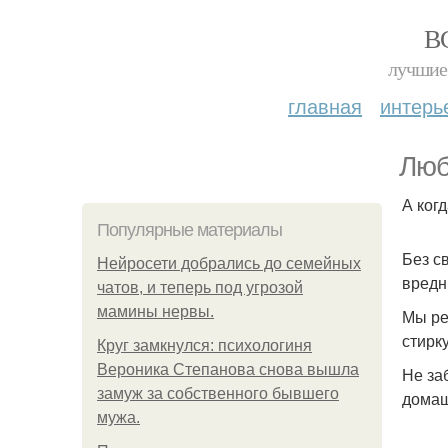
В
лучшие 
главная
интерь
Люб
А ког
Популярные материалы
Без с
Нейросети добрались до семейных
вредн
чатов, и теперь под угрозой
мамины нервы.
Мы ре
стирк
Круг замкнулся: психологиня
Вероника Степанова снова вышла
Не за
замуж за собственного бывшего
домаш
мужа.