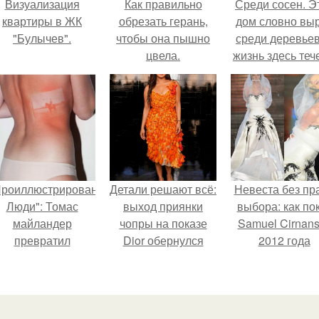
Визуализация
Как правильно
Среди сосен. Э
квартиры в ЖК
обрезать герань,
дом словно вы
"Булычев".
чтобы она пышно
среди деревьев
цвела.
жизнь здесь теч
собственном ри
- спокойно, бе
спешки и лишн
шума.
Проиллюстрированные
Детали решают всё:
Невеста без пр
Люди": Томас
выход приянки
выбора: как по
майландер
чопры на показе
Samuel Cirnan
превратил
Dior обернулся
2012 года
олнечные ожоги в
шквалом критики
превратил под
арт - объект.
из-за небрежного
в манифест про
пошива.
принуждения