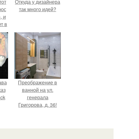
тот
Откуда у дизайнера
рос
так много идей?
, и
ет в
тме
з
его
ава
Преображение в
каз
ванной на ул.
sck
генерала
Григорова, д. 36!
иум
тив
.