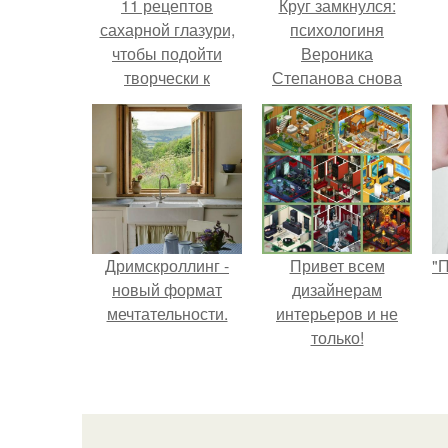
11 рецептов
Круг замкнулся:
сахарной глазури,
психологиня
чтобы подойти
Вероника
творчески к
Степанова снова
украшению
вышла замуж за
печенюшек.
собственного
бывшего мужа.
Дримскроллинг -
Привет всем
"
новый формат
дизайнерам
мечтательности.
интерьеров и не
только!
с