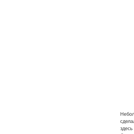
Небол
сдела
здесь