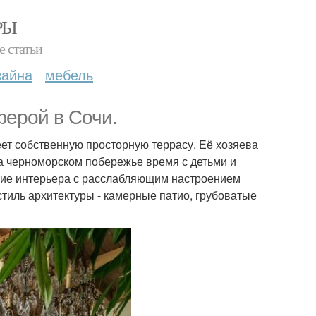
РЫ
е статьи
зайна
мебель
ферой в Сочи.
еет собственную просторную террасу. Её хозяева
на черноморском побережье время с детьми и
ание интерьера с расслабляющим настроением
стиль архитектуры - камерные патио, грубоватые