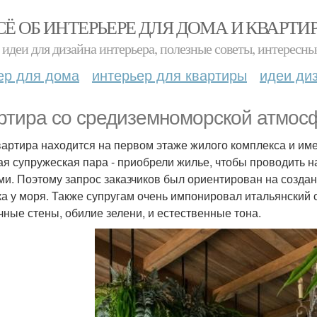
СЁ ОБ ИНТЕРЬЕРЕ ДЛЯ ДОМА И КВАРТИ
идеи для дизайна интерьера, полезные советы, интересны
ер для дома
интерьер для квартиры
идеи ди
ртира со средиземноморской атмос
вартира находится на первом этаже жилого комплекса и им
лая супружеская пара - приобрели жилье, чтобы проводить 
ми. Поэтому запрос заказчиков был ориентирован на созд
ка у моря. Также супругам очень импонировал итальянский 
чные стены, обилие зелени, и естественные тона.