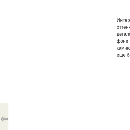
Интер
оттен
детал
фоне 
камню
еще б
⇦