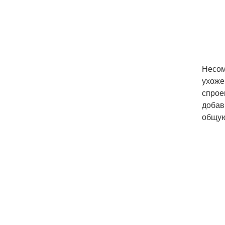
Несом
ухоже
спрое
добав
общую