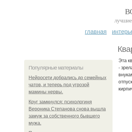
В
лучшие 
главная
интерь
Ква
Эта к
- зре
Популярные материалы
внука
Нейросети добрались до семейных
отпус
чатов, и теперь под угрозой
кирпи
мамины нервы.
Круг замкнулся: психологиня
Вероника Степанова снова вышла
замуж за собственного бывшего
мужа.