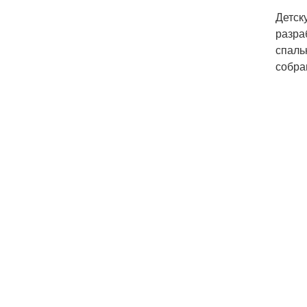
Детск
разра
спаль
собра