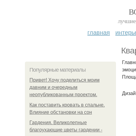
В
лучшие 
главная
интерь
Ква
Главн
эмоци
Популярные материалы
Площад
Привет! Хочу поделиться моим
давним и очередным
Дизай
неопубликованным проектом.
Как поставить кровать в спальне.
Влияние обстановки на сон
Гардения. Великолепные
благоухающие цветы гардении -