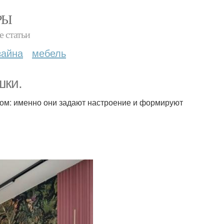
РЫ
е статьи
зайна
мебель
шки.
ном: именно они задают настроение и формируют