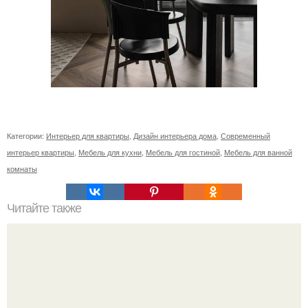
Категории:
Интерьер для квартиры
,
Дизайн интерьера дома
,
Современный
интерьер квартиры
,
Мебель для кухни
,
Мебель для гостиной
,
Мебель для ванной
комнаты
Читайте также