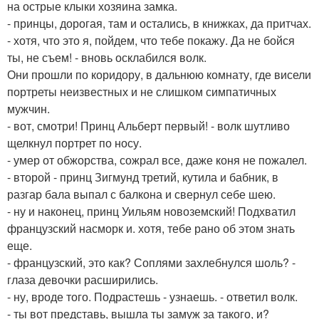
на острые клыки хозяина замка.
- принцы, дорогая, там и остались, в книжках, да притчах.
- хотя, что это я, пойдем, что тебе покажу. Да не бойся
ты, не съем! - вновь осклабился волк.
Они прошли по коридору, в дальнюю комнату, где висели
портреты неизвестных и не слишком симпатичных
мужчин.
- вот, смотри! Принц Альберт первый! - волк шутливо
щелкнул портрет по носу.
- умер от обжорства, сожрал все, даже коня не пожалел.
- второй - принц Зигмунд третий, кутила и бабник, в
разгар бала выпал с балкона и свернул себе шею.
- ну и наконец, принц Уильям новоземский! Подхватил
французский насморк и. хотя, тебе рано об этом знать
еще.
- французский, это как? Соплями захлебнулся шоль? -
глаза девочки расширились.
- ну, вроде того. Подрастешь - узнаешь. - ответил волк.
- ты вот представь, вышла ты замуж за такого, и?