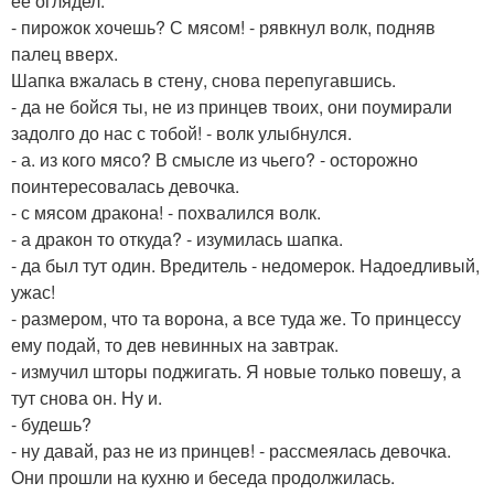
ее оглядел.
- пирожок хочешь? С мясом! - рявкнул волк, подняв
палец вверх.
Шапка вжалась в стену, снова перепугавшись.
- да не бойся ты, не из принцев твоих, они поумирали
задолго до нас с тобой! - волк улыбнулся.
- а. из кого мясо? В смысле из чьего? - осторожно
поинтересовалась девочка.
- с мясом дракона! - похвалился волк.
- а дракон то откуда? - изумилась шапка.
- да был тут один. Вредитель - недомерок. Надоедливый,
ужас!
- размером, что та ворона, а все туда же. То принцессу
ему подай, то дев невинных на завтрак.
- измучил шторы поджигать. Я новые только повешу, а
тут снова он. Ну и.
- будешь?
- ну давай, раз не из принцев! - рассмеялась девочка.
Они прошли на кухню и беседа продолжилась.