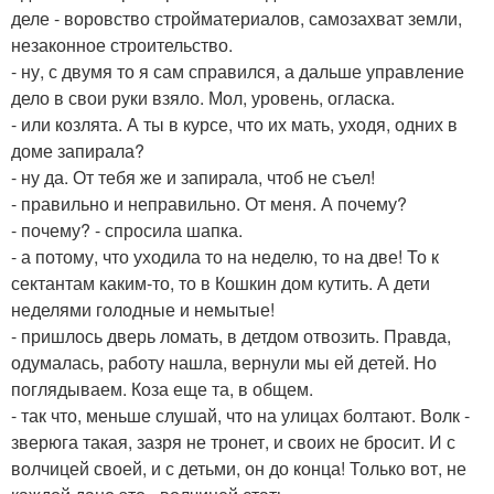
деле - воровство стройматериалов, самозахват земли,
незаконное строительство.
- ну, с двумя то я сам справился, а дальше управление
дело в свои руки взяло. Мол, уровень, огласка.
- или козлята. А ты в курсе, что их мать, уходя, одних в
доме запирала?
- ну да. От тебя же и запирала, чтоб не съел!
- правильно и неправильно. От меня. А почему?
- почему? - спросила шапка.
- а потому, что уходила то на неделю, то на две! То к
сектантам каким-то, то в Кошкин дом кутить. А дети
неделями голодные и немытые!
- пришлось дверь ломать, в детдом отвозить. Правда,
одумалась, работу нашла, вернули мы ей детей. Но
поглядываем. Коза еще та, в общем.
- так что, меньше слушай, что на улицах болтают. Волк -
зверюга такая, зазря не тронет, и своих не бросит. И с
волчицей своей, и с детьми, он до конца! Только вот, не