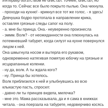
Интерьер богатством не блистал. Точнее, блистал, но
когда то. Сейчас все было покрыто пылью. Она чихнула.
- проходи на кухню! - крикнул все тот же голос. - я здесь!
Девчушка бодро протопала в направлении крика,
оставляя грязные следы сапог на полу.
- а. мне бы принца. Она.- неуверенно произнесла
- эммм. Волк? - от неожиданности она плюхнулась на
потемневший табурет, когда силуэт на кухне повернулся
лицом к ней.
Она шмыгнула носом и вытерла его рукавом,
одновременно натягивая помятую юбочку на грязные и
исцарапанные коленки.
- ну да, волк. А ты ждала кого?
- ну. Принца бы хотелось.
Волк приблизился к ней и улыбнувшись во всю
клыкастую пасть, спросил:
- давно ли ты принцев видела, милочка?
- мне это. Мама рассказывала, да и я сама в книжках
читала. - она поерзала на табурете, недоверчиво косясь