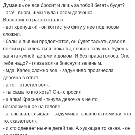
Думаешь он все бросит и лишь за тобой бегать будет?
- ага! - вновь шмыгнула носом девчонка.
Волк хрипло расхохотался.
- вот хренушки! - он когтистую фигу у нее под носом
сложил.
- балы и пьянки продолжатся, он будет таскать девок в
покои и развлекаться, пока ты, словно золушка, будешь
занята кухней, детьми и домом. И без права голоса. Оно
тебе надо? - глаза волка блеснули зеленым.
- мда. Капец сложно все. - задумчиво произнесла
девочка в ответ.
- а то! - ответил волк.
- ты сама то кто хоть? Он.- спросил
- шапка! Красная! - ткнула девочка в нечто
бесформенное на голове.
- а. слышал, слышал. - задумчиво, словно вспоминая что
то, сказал волк.
- и кто одевает нынче детей так. А худющая то какая. - он