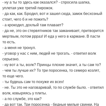
- ну а ты то здесь как оказался? - спросила шапка,
уплетая уже третий пирожок.
- да как, как. Бродил, вот и зашел сюда, замок бесхозный
стоит, чего б и не пожить?
- а крокодил, дохлый там плавает?
- да не, это он стервятников так заманивает, притворится
мертвым, потом ррраз! И еда у него в кармане. В пасти
то есть.
- а меня не тронул.
- уговор у нас с ним, людей не трогать. - ответил волк
серьезно.
- ну вот а ты, волк? Принцы плохие значит, а ты сам то?
- чем ты лучше их? То три поросенка, то семеро козлят,
то еще чего.
- ты будешь сам то похуже их всех!
- не. Ты это не наговаривай, то по службе было. - ответил
волк, ковыряясь у плиты.
- а по службе, это как?
- да вот так. Три поросенка - бедные милые свинки. На