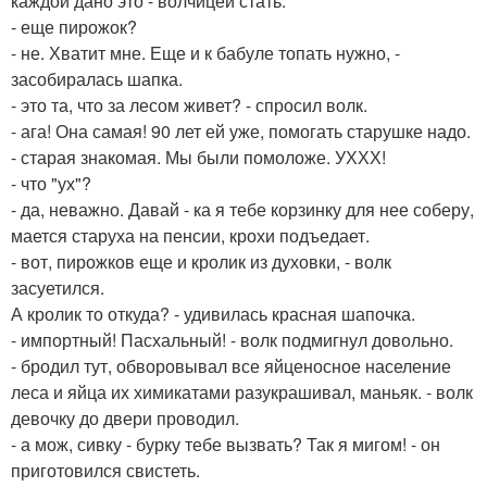
каждой дано это - волчицей стать.
- еще пирожок?
- не. Хватит мне. Еще и к бабуле топать нужно, -
засобиралась шапка.
- это та, что за лесом живет? - спросил волк.
- ага! Она самая! 90 лет ей уже, помогать старушке надо.
- старая знакомая. Мы были помоложе. УХХХ!
- что "ух"?
- да, неважно. Давай - ка я тебе корзинку для нее соберу,
мается старуха на пенсии, крохи подъедает.
- вот, пирожков еще и кролик из духовки, - волк
засуетился.
А кролик то откуда? - удивилась красная шапочка.
- импортный! Пасхальный! - волк подмигнул довольно.
- бродил тут, обворовывал все яйценосное население
леса и яйца их химикатами разукрашивал, маньяк. - волк
девочку до двери проводил.
- а мож, сивку - бурку тебе вызвать? Так я мигом! - он
приготовился свистеть.