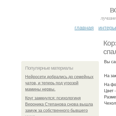
В
лучшие 
главная
интерь
Кор
спа
Вы са
Популярные материалы
На за
Нейросети добрались до семейных
чатов, и теперь под угрозой
На фо
мамины нервы.
Цвет -
Размер
Круг замкнулся: психологиня
Чехол
Вероника Степанова снова вышла
замуж за собственного бывшего