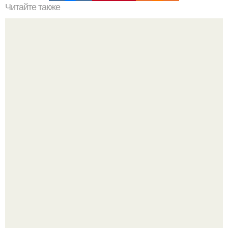
Читайте также
Сколько сохнут обои на флизелиновой основе после
поклейки. Когда высохнет клей?
Недавно сказали, что дизайну в ижгту учат лучше, чем в
удгу, потому что там преподают программы.