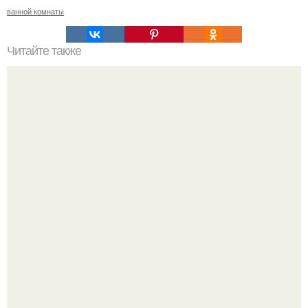
ванной комнаты
Читайте также
Как приготовить гипс для заливки форм. Как разводить
гипс: Все о приготовлении идеального раствора