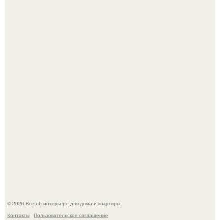
Дримскроллинг - новый формат мечтательности.
"Проиллюстрированные Люди": Томас майландер
превратил солнечные ожоги в арт - объект.
© 2026 Всё об интерьере для дома и квартиры
Контакты
Пользовательское соглашение