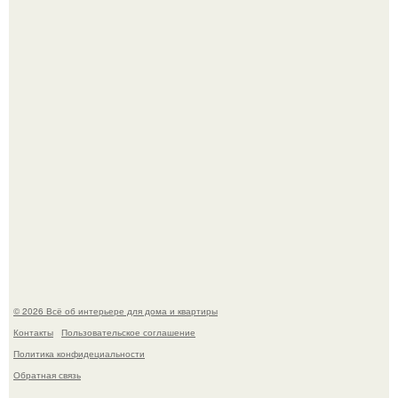
Привет всем дизайнерам интерьеров и не только!
"Проиллюстрированные Люди": Томас майландер
превратил солнечные ожоги в арт - объект.
© 2026 Всё об интерьере для дома и квартиры
Контакты
Пользовательское соглашение
Политика конфидециальности
Обратная связь