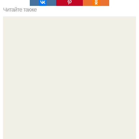
Читайте также
Вам примеры! Ванная цвета тиффани?
"Проиллюстрированные Люди": Томас майландер
превратил солнечные ожоги в арт - объект.