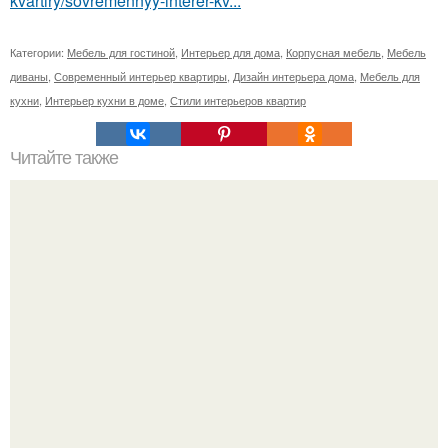
kvartiry/sovremennyy-interer-kv...
Категории:
Мебель для гостиной
,
Интерьер для дома
,
Корпусная мебель
,
Мебель
диваны
,
Современный интерьер квартиры
,
Дизайн интерьера дома
,
Мебель для
кухни
,
Интерьер кухни в доме
,
Стили интерьеров квартир
Читайте также
Интерьер по знаку зодиака.