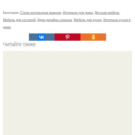
Категории:
Стили интерьеров квартир
,
Интерьер для дома
,
Детская мебель
,
Мебель для гостиной
,
Идеи дизайна спальни
,
Мебель для кухни
,
Интерьер кухни в
доме
Читайте также
Нужно ли ждать полного высыхания штукатурки перед
шпаклевкой. Сколько времени сохнет штукатурка в
зависимости от вида смеси и материала основания