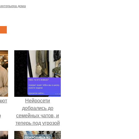
 интерьера дома
ают
Нейросети
добрались до
о
семейных чатов, и
теперь под угрозой
мамины нервы.