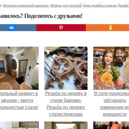
и:
Интерьер маленькой квартиры
,
Мебель для гостиной
,
Идеи дизайна спальни
,
Дизайн
авилось? Поделитесь с друзьями!
тильный ремонт в
Резьба по дереву в
В сети продолж
двушке - мечта
стиле барокко.
обсуждать
еальностью стала!
Резьба по дереву:
изменения в
стилистические
внешности
направления и
актрисы.
характерные узоры.