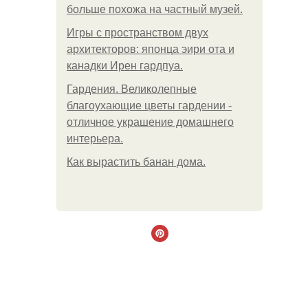
больше похожа на частный музей.
Игры с пространством двух
архитекторов: японца эири ота и
канадки Ирен гардпуа.
Гардения. Великолепные
благоухающие цветы гардении -
отличное украшение домашнего
интерьера.
Как вырастить банан дома.