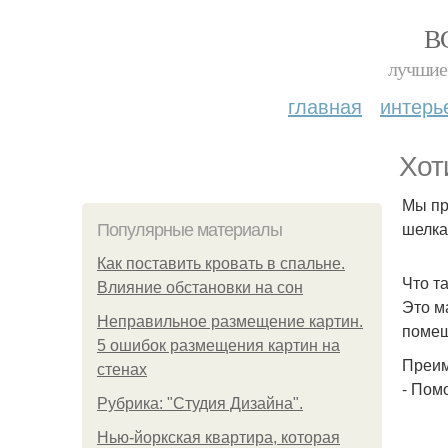
В
лучшие 
главная
интерь
Хот
Мы пр
шелка
Популярные материалы
Как поставить кровать в спальне.
Что т
Влияние обстановки на сон
Это м
Неправильное размещение картин.
помещ
5 ошибок размещения картин на
Преим
стенах
- Пом
Рубрика: "Студия Дизайна".
Нью-йоркская квартира, которая