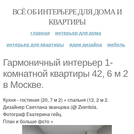
ВСЁ ОБ ИНТЕРЬЕРЕ ДЛЯ ДОМА И
КВАРТИРЫ
главная
интерьер для дома
интерьер для квартиры
идеи дизайна
мебель
Гармоничный интерьер 1-
комнатной квартиры 42, 6 м 2
в Москве.
Кухня - гостиная (20, 7 м 2) + спальня (12, 2 м 2.
Дизайнер Светлана званцова (@ Zventola.
Фотограф Екатерина гейц.
План и больше фото +