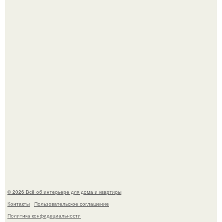
Готовясь к поездке, мы листали путеводители по городу
и наткнулись на фотографию белого дворца.
Квартира дипломата. Дизайнер Татьяна Сорокина -
Ильина создала классический интерьер для возрастной
пары в квартире площадью 82, 5 кв.
© 2026 Всё об интерьере для дома и квартиры
Контакты
Пользовательское соглашение
Политика конфидециальности