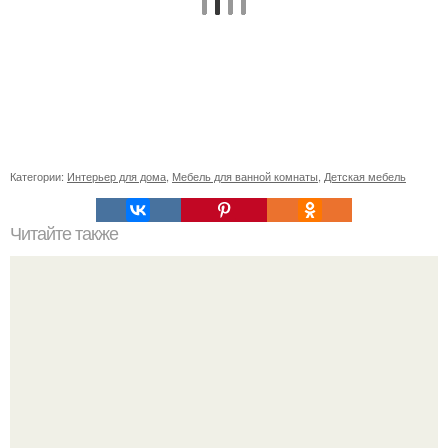
Категории:
Интерьер для дома
,
Мебель для ванной комнаты
,
Детская мебель
Читайте также
Лучшие люстры для детской комнаты мальчику: как
выбрать и купить