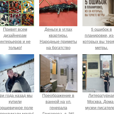
Привет всем
Деньги в углах
5 ошибок в
дизайнерам
квартиры.
планировке, из
интерьеров и не
Народные приметы
которых вы тер
только!
на богатство
метры.
ри года назад мы
Преображение в
Литературна
купили
ванной на ул.
Москва. Дома 
орщевичное поле
генерала
музеи писателе
 придумали мечту!
Григорова, д. 36!