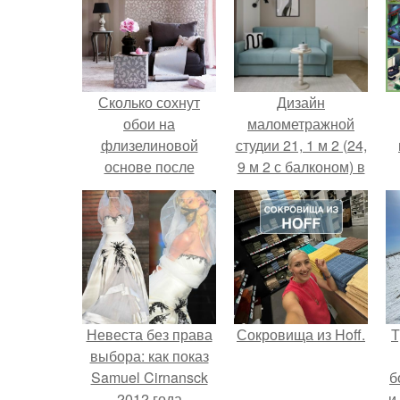
Сколько сохнут
Дизайн
обои на
малометражной
флизелиновой
студии 21, 1 м 2 (24,
основе после
9 м 2 с балконом) в
поклейки. Когда
Краснодаре.
высохнет клей?
Невеста без права
Сокровища из Hoff.
Т
выбора: как показ
Samuel Cirnansck
б
2012 года
и