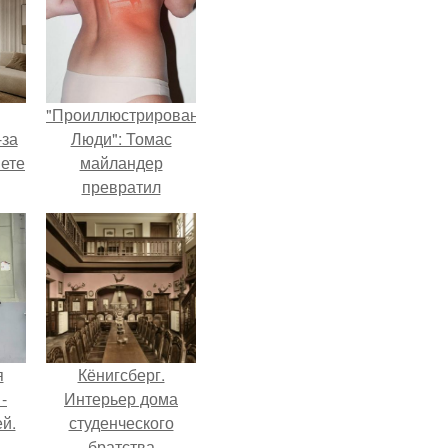
"Проиллюстрированные
-за
Люди": Томас
яете
майландер
превратил
солнечные ожоги в
арт - объект.
я
Кёнигсберг.
-
Интерьер дома
й.
студенческого
братства