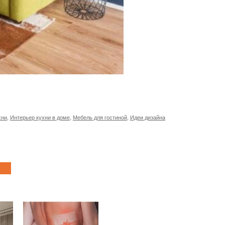
хни
,
Интерьер кухни в доме
,
Мебель для гостиной
,
Идеи дизайна