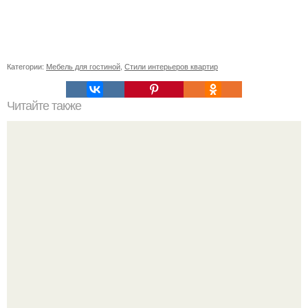
Категории:
Мебель для гостиной
,
Стили интерьеров квартир
Читайте также
Сколько сохнут обои на флизелиновой основе после
поклейки. Когда высохнет клей?