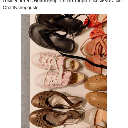
сомневаетесь Новосибирск благотворительныймагазин
Charityshopgusto.