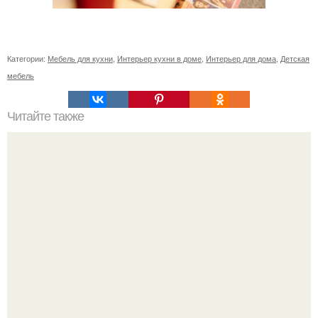
Категории:
Мебель для кухни
,
Интерьер кухни в доме
,
Интерьер для дома
,
Детская
мебель
Читайте также
Нужно ли ждать полного высыхания штукатурки перед
шпаклевкой. Сколько времени сохнет штукатурка в
зависимости от вида смеси и материала основания