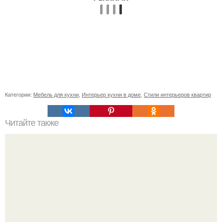
Категории:
Мебель для кухни
,
Интерьер кухни в доме
,
Стили интерьеров квартир
Читайте также
Вазочки из бутылок своими руками. Как делать вазы из