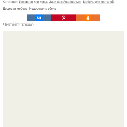
Категории:
Интерьер для дома
,
Идеи дизайна спальни
,
Мебель для гостиной
,
Дешевая мебель
,
Недорогая мебель
Читайте также
Как использовать эфирные масла в домашних условиях.
Как подбирать ароматы для жизни и дома? Практические
советы