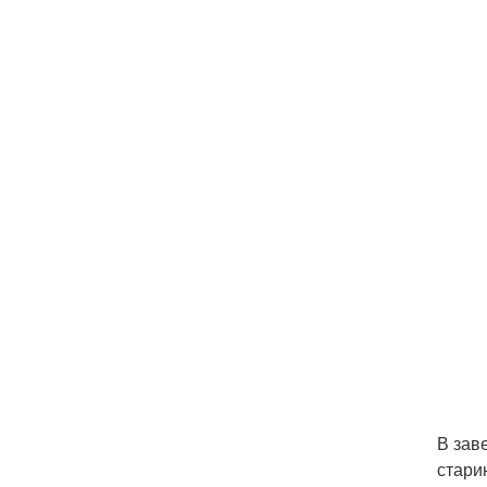
В зав
стари