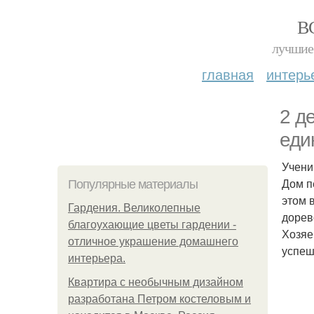
В
лучшие 
главная
интерь
2 д
еди
Учени
Дом п
Популярные материалы
этом 
Гардения. Великолепные
дорев
благоухающие цветы гардении -
Хозяе
отличное украшение домашнего
успеш
интерьера.
Квартира с необычным дизайном
разработана Петром костеловым и