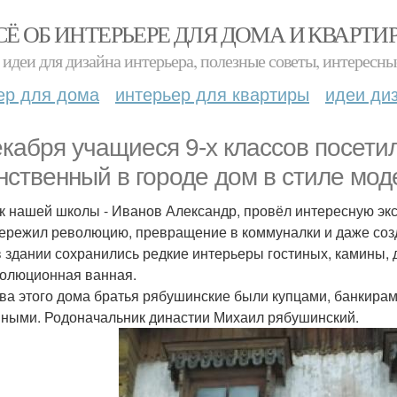
СЁ ОБ ИНТЕРЬЕРЕ ДЛЯ ДОМА И КВАРТИ
идеи для дизайна интерьера, полезные советы, интересны
ер для дома
интерьер для квартиры
идеи ди
екабря учащиеся 9-х классов посетил
нственный в городе дом в стиле мод
к нашей школы - Иванов Александр, провёл интересную экс
ережил революцию, превращение в коммуналки и даже созд
в здании сохранились редкие интерьеры гостиных, камины,
олюционная ванная.
ва этого дома братья рябушинские были купцами, банкира
ными. Родоначальник династии Михаил рябушинский.