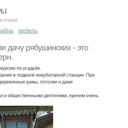
РЫ
е статьи
зайна
мебель
и дачу рябушинских - это
ерн.
курсию по усадьбе.
ание в подвале инкубаторной станции. При
 деревянные рамы, потолки и даже
ми и общественными деятелями, причем очень