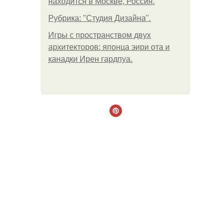
находится в Москве, Россия.
Рубрика: "Студия Дизайна".
Игры с пространством двух
архитекторов: японца эири ота и
канадки Ирен гардпуа.