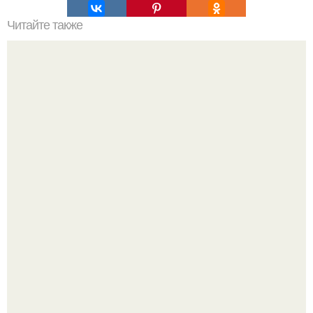
Читайте также
Как украсить дом на новый год петуха 2017.
В сети продолжают обсуждать изменения во внешности
актрисы.