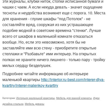
эти журналы, клубки ниток, стопки исписанной бумаги и
чашки с чаем. А если некуда девать - значит ощущение
тесноты и неудобства возникнет еще с порога. 10. Места
для хранения - глухие шкафы "под Потолок" - не
составляйте вряд, сооружая из них устрашающее
подобие модной в советские времена "стенки". Лучше
всего от шкафов в маленькой комнате отказаться
вообще. Но, если это невозможно, хотя бы не
заставляйте ими всю стену - приобретите открытые
стеллажи и "Разбавьте" ими интерьер. На открытых
полках не храните ничего лишнего - только пару - тройку
милых сердцу безделушек.
Подробнее читайте информацию об интерьере
маленькой квартиры
http://interior.ru-best.com/interer-dlya-
kvartiry/interer-malenkoy-kvartiry
Категории:
Интерьер маленькой квартиры
,
Мебель для ванной комнаты
,
Идеи
дизайна спальни
,
Мебель диваны