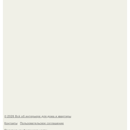
69-Летний житель Италии создал фальшивый античный
амфитеатр и долгое время успешно выдавал его за
настоящее историческое наследие.
Стильная квартира в светлых приятных тонах.
© 2026 Всё об интерьере для дома и квартиры
Контакты
Пользовательское соглашение
Политика конфидециальности