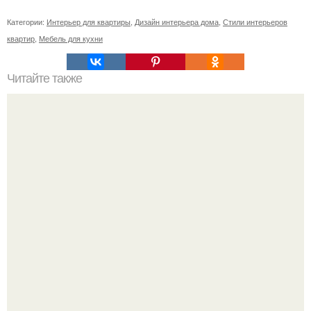
Категории:
Интерьер для квартиры
,
Дизайн интерьера дома
,
Стили интерьеров
квартир
,
Мебель для кухни
Читайте также
Значение картина с волками. В том случае, если вы
любите вышивать, то наверняка задумывались о том,
что означает та или иная вышитая вами картина.