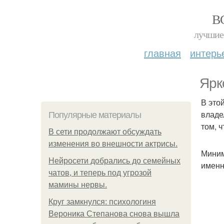
В
лучшие 
главная
интерь
Ярк
В это
владе
Популярные материалы
том, 
В сети продолжают обсуждать
изменения во внешности актрисы.
Миним
Нейросети добрались до семейных
именн
чатов, и теперь под угрозой
мамины нервы.
Круг замкнулся: психологиня
Вероника Степанова снова вышла