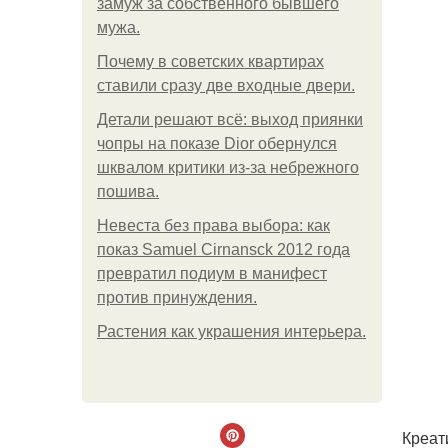
замуж за собственного бывшего
мужа.
Почему в советских квартирах
ставили сразу две входные двери.
Детали решают всё: выход приянки
чопры на показе Dior обернулся
шквалом критики из-за небрежного
пошива.
Невеста без права выбора: как
показ Samuel Cirnansck 2012 года
превратил подиум в манифест
против принуждения.
Растения как украшения интерьера.
Креат