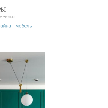
РЫ
е статьи
зайна
мебель