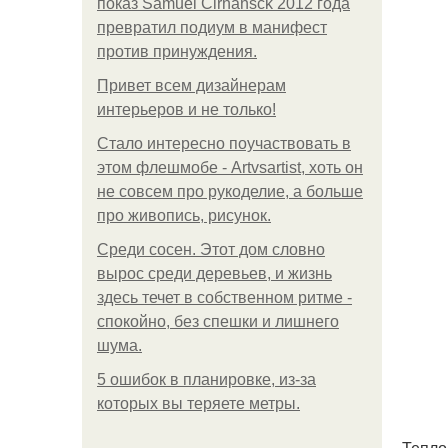
показ Samuel Cirnansck 2012 года
превратил подиум в манифест
против принуждения.
Привет всем дизайнерам
интерьеров и не только!
Стало интересно поучаствовать в
этом флешмобе - Artvsartist, хоть он
не совсем про рукоделие, а больше
про живопись, рисунок.
Среди сосен. Этот дом словно
вырос среди деревьев, и жизнь
здесь течет в собственном ритме -
спокойно, без спешки и лишнего
шума.
5 ошибок в планировке, из-за
которых вы теряете метры.
Тепло