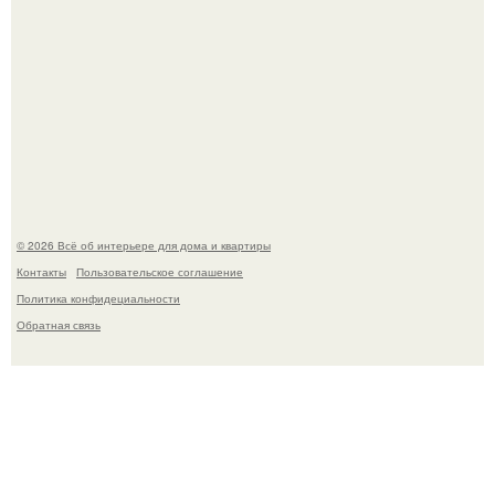
Эко - панно "Песочный Берег":
© 2026 Всё об интерьере для дома и квартиры
Контакты
Пользовательское соглашение
Политика конфидециальности
Обратная связь