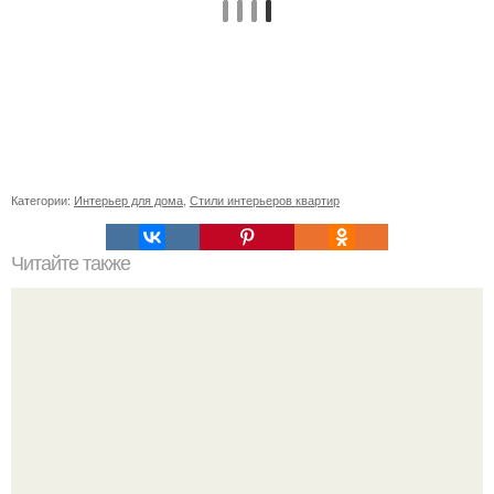
Категории:
Интерьер для дома
,
Стили интерьеров квартир
Читайте также
Как приготовить гипс для заливки форм. Как разводить
гипс: Все о приготовлении идеального раствора