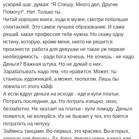
ускоряй шаг, думая: "Я Спешу, Много дел, Другие
Помогут". Нет. Только ты.
Читай хорошие книги, ходи в музеи, смотри побольше
спектаклей. Это самое лучшее образование. И сама
решай, какая профессия тебе нужна. Но скажу одну
истину, которую, кроме меня, никто не решится
произнести: работа для девушки не такая уж первая
необходимость. - ради бога хочешь. Не хочешь - не надо.
Деньги? Важная штука. Но не думай о них.
Зарабатывать надо тем, что нравится. Может, ты
станешь художницей, а может, геологом. Лишь бы
ловила от этого кайф.
А если вдруг деньги на исходе - иди и купи платье.
Потрать последние, да. Но потрать изящно, лихо,
беззаботно. Не хватает на платье - купи помаду. Деньги
появятся, не волнуйся. Их не бывает у тех, кто боится
потратить на чепуху.
Займись танцами. Во-первых, это красиво. Во-вторых,
хорошо для фигуры. Да, Кира, фигура очень важна для