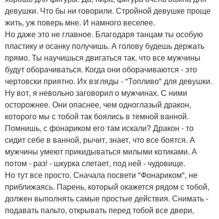
девушки. Что бы ни говорили. Стройной девушке проще
жить, уж поверь мне. И намного веселее.
Но даже это не главное. Благодаря танцам ты особую
пластику и осанку получишь. А голову будешь держать
прямо. Ты научишься двигаться так, что все мужчины
будут оборачиваться. Когда они оборачиваются - это
чертовски приятно. Их взгляды - "Топливо" для девушки.
Ну вот, я невольно заговорил о мужчинах. С ними
осторожнее. Они опаснее, чем одноглазый дракон,
которого мы с тобой так боялись в темной ванной.
Помнишь, с фонариком его там искали? Дракон - то
сидит себе в ванной, рычит, знает, что все боятся. А
мужчины умеют прикидываться милыми котиками. А
потом - раз! - шкурка слетает, под ней - чудовище.
Но тут все просто. Сначала посвети "Фонариком", не
приближаясь. Парень, который окажется рядом с тобой,
должен выполнять самые простые действия. Снимать -
подавать пальто, открывать перед тобой все двери,