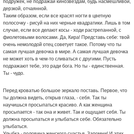
подружек, не подражай кинозвездам, будь насмешливой,
дерзкой, отчаянной.
Таким образом, если все красят ногти в цветную
полосочку - рисуй на них черные квадратики. Лишь в том
случае, если все делают косы - ходи растрепанной, с
фиолетовыми волосами. Да, Кира! Представь себе: твой
очень немолодой отец советует такое. Потому что ты
самая лучшая девочка в мире. А самая лучшая девочка
не может хоть в чем-то сливаться с другими. Пусть
подражают тебе, это ради бога. Но ты - единственная.
Ты - чудо.
Перед кроватью большое зеркало поставь. Первое, что
ты должна видеть, открыв глаза, - себя. Так ты
научишься просыпаться красиво. А как женщина
просыпается - так она и живет. Так и ощущает себя. Ты
должна просыпаться и улыбаться себе. Обязательно
улыбаться.
Улыбка - половина женского счастья. Запомни! И этих