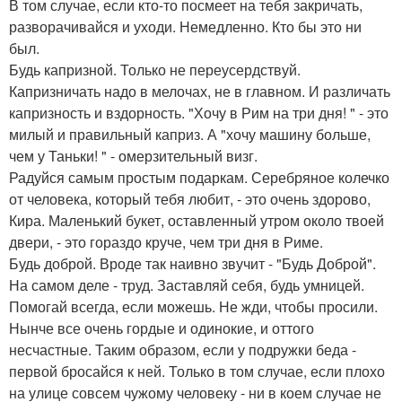
В том случае, если кто-то посмеет на тебя закричать,
разворачивайся и уходи. Немедленно. Кто бы это ни
был.
Будь капризной. Только не переусердствуй.
Капризничать надо в мелочах, не в главном. И различать
капризность и вздорность. "Хочу в Рим на три дня! " - это
милый и правильный каприз. А "хочу машину больше,
чем у Таньки! " - омерзительный визг.
Радуйся самым простым подаркам. Серебряное колечко
от человека, который тебя любит, - это очень здорово,
Кира. Маленький букет, оставленный утром около твоей
двери, - это гораздо круче, чем три дня в Риме.
Будь доброй. Вроде так наивно звучит - "Будь Доброй".
На самом деле - труд. Заставляй себя, будь умницей.
Помогай всегда, если можешь. Не жди, чтобы просили.
Нынче все очень гордые и одинокие, и оттого
несчастные. Таким образом, если у подружки беда -
первой бросайся к ней. Только в том случае, если плохо
на улице совсем чужому человеку - ни в коем случае не