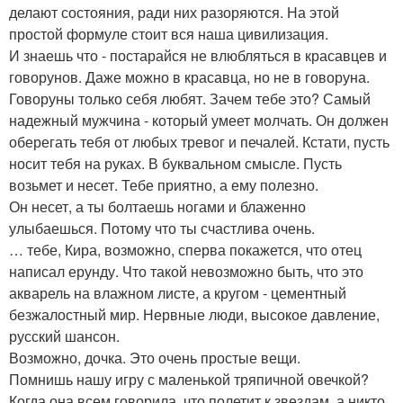
делают состояния, ради них разоряются. На этой
простой формуле стоит вся наша цивилизация.
И знаешь что - постарайся не влюбляться в красавцев и
говорунов. Даже можно в красавца, но не в говоруна.
Говоруны только себя любят. Зачем тебе это? Самый
надежный мужчина - который умеет молчать. Он должен
оберегать тебя от любых тревог и печалей. Кстати, пусть
носит тебя на руках. В буквальном смысле. Пусть
возьмет и несет. Тебе приятно, а ему полезно.
Он несет, а ты болтаешь ногами и блаженно
улыбаешься. Потому что ты счастлива очень.
… тебе, Кира, возможно, сперва покажется, что отец
написал ерунду. Что такой невозможно быть, что это
акварель на влажном листе, а кругом - цементный
безжалостный мир. Нервные люди, высокое давление,
русский шансон.
Возможно, дочка. Это очень простые вещи.
Помнишь нашу игру с маленькой тряпичной овечкой?
Когда она всем говорила, что полетит к звездам, а никто